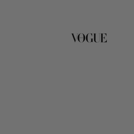
DESARROLLADO CON EXPERTOS EN 
¿QUÉ NECESITA TU CUERPO?
HACIA LA CONSULTA VIRTUAL