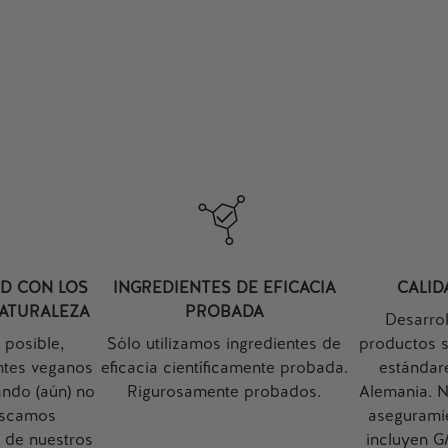
 A LA CESTA
AÑADIR A LA CESTA
D CON LOS
INGREDIENTES DE EFICACIA
CALI
NATURALEZA
PROBADA
Desarro
 posible,
Sólo utilizamos ingredientes de
productos s
entes veganos
eficacia científicamente probada.
estándar
ando (aún) no
Rigurosamente probados.
Alemania. 
uscamos
aseguramie
% de nuestros
incluyen 