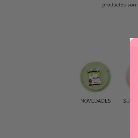
productos son 
NOVEDADES
SUPE
En
BEARS WITH BENEFITS
ofrecem