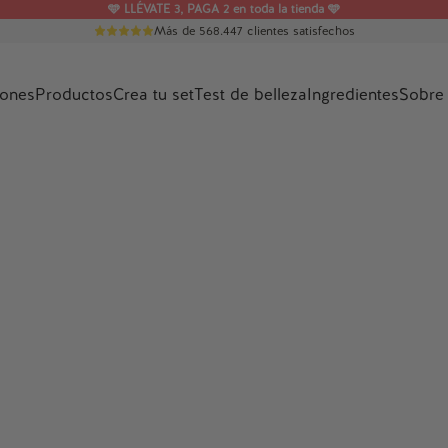
🩵
LLÉVATE 3, PAGA 2
en toda la tienda 🩵
Más de 568.447 clientes satisfechos
ones
Productos
Crea tu set
Test de belleza
Ingredientes
Sobre 