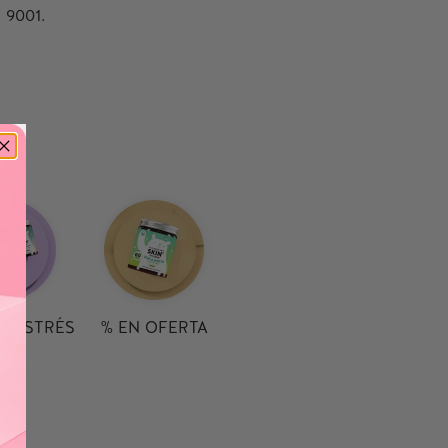
9001.
Y ESTRÉS
% EN OFERTA
ola, desarrollados por expertos en