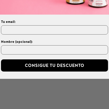
an ingredientes activos cuidadosamente estudiados y somet
dadera belleza comienza desde dentro… y con una gran sonr
Tu email:
Nombre (opcional):
CONSIGUE TU DESCUENTO