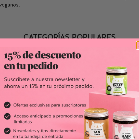
veganos.
CATEGORÍAS POPULARES
RVENTAS
SIN AZÚCAR
VEGANO
SUEÑO 
Salud y belleza para mujeres
os complementos alimenticios en forma de ositos de gomin